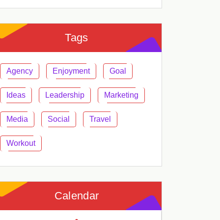
Tags
Agency
Enjoyment
Goal
Ideas
Leadership
Marketing
Media
Social
Travel
Workout
Calendar