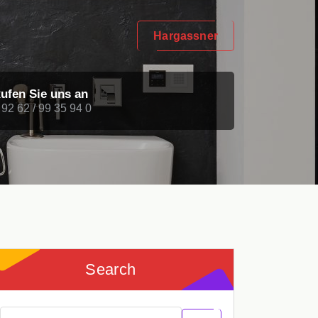
Hargassner
ufen Sie uns an
 92 62 / 99 35 94 0
Search
Search